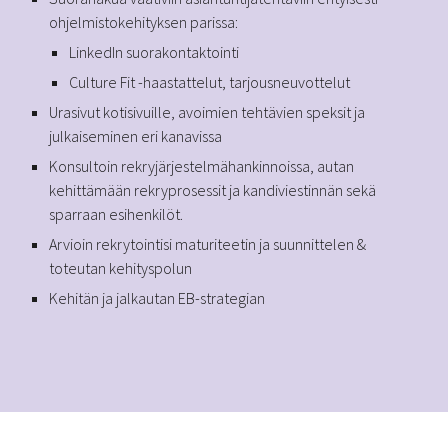
ohjelmistokehityksen parissa:
LinkedIn suorakontaktointi
Culture Fit -haastattelut, tarjousneuvottelut
Urasivut kotisivuille, avoimien tehtävien speksit ja
julkaiseminen eri kanavissa
Konsultoin rekryjärjestelmähankinnoissa, autan
kehittämään rekryprosessit ja kandiviestinnän sekä
sparraan esihenkilöt.
Arvioin rekrytointisi maturiteetin ja suunnittelen &
toteutan kehityspolun
Kehitän ja jalkautan EB-strategian