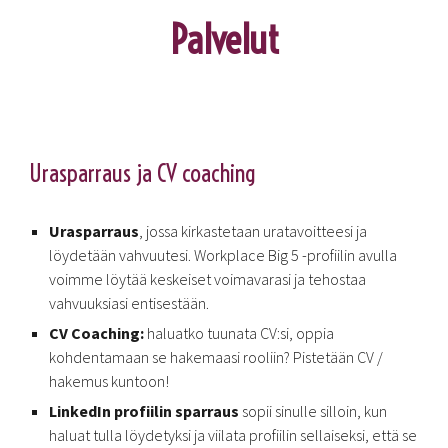
Palvelut
Urasparraus ja CV coaching
Urasparraus
,
jossa kirkastetaan
uratavoitteesi
ja
löydetään vahvuutesi. Workplace Big 5 -profiilin avulla
voimme löytää keskeiset voimavarasi ja tehostaa
vahvuuksiasi entisestään.
CV Coaching:
haluatko tuunata CV:si, oppia
kohdentamaan se hakemaasi rooliin? Pistetään CV /
hakemus kuntoon!
LinkedIn profiilin sparraus
sopii sinulle silloin, kun
haluat tulla löydetyksi ja viilata profiilin sellaiseksi, että se