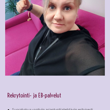
Rekrytointi- ja EB-palvelut
Suorahakua vaativiin asiantuntijatehtäviin erityisesti