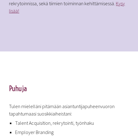
rekrytoinnissa, sekä tiimien toiminnan kehittämisessä.
Kysy
lisää!
Puhuja
Tulen mielelläni pitämään asiantuntijapuheenvuoron
tapahtumaasi suosikkiaiheistani:
Talent Acquisition, rekrytointi, työnhaku
Employer Branding