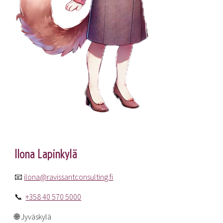
Ilona Lapinkylä
📧
ilona@ravissantconsulting.fi
📞
+358 40 570 5000
🌐 Jyväskylä